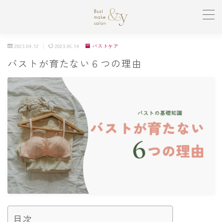
MENU
2023.04.12
2023.06.14
バストケア
バストが育たない６つの理由
TOP
オーナープロフィール
バストアップ初回体験
Staff
育乳マガジン
BUST MAKEITEM
目次